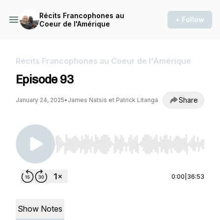
Récits Francophones au
+ Follow
Coeur de l'Amérique
Récits Francophones au Coeur de l'Amérique
Episode 93
Share
January 24, 2025
•
James Natsis et Patrick Litanga
Use Left/Right to seek, Home/End to jump to st
0:00
|
36:53
Show Notes