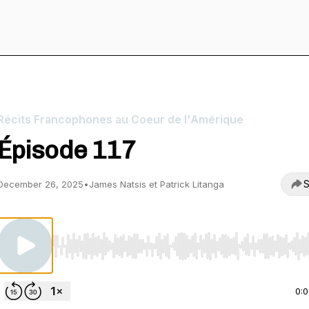
Récits Francophones au Coeur de l'Amérique
Épisode 117
S
December 26, 2025
•
James Natsis et Patrick Litanga
Use Left/Right to seek, Home/End to jump to start o
0: