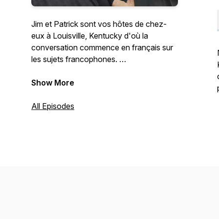
Jim et Patrick sont vos hôtes de chez-
eux à Louisville, Kentucky d'où la
conversation commence en français sur
les sujets francophones.
Nous sommes:
Show More
Animateurs: James J Natsis et
Patrick Litanga
All Episodes
Ingénieur du son: Chris Roberts