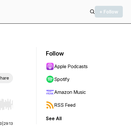
+ Follow
Follow
Apple Podcasts
hare
Spotify
Amazon Music
RSS Feed
r end. Hold shift to jump forward or backward.
See All
00
|
29:13