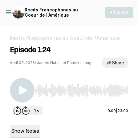
Récits Francophones au
+ Follow
Coeur de l'Amérique
Récits Francophones au Coeur de l'Amérique
Episode 124
Share
April 03, 2026
•
James Natsis et Patrick Litanga
Use Left/Right to seek, Home/End to jump to st
0:00
|
23:00
Show Notes