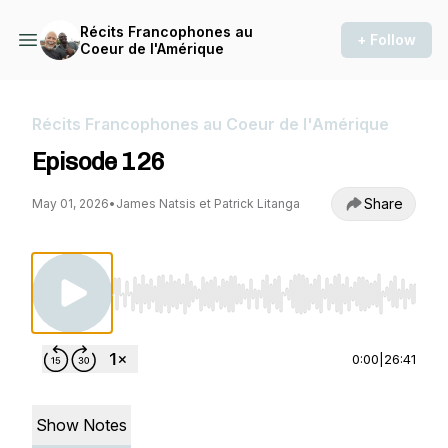
Récits Francophones au
+ Follow
Coeur de l'Amérique
Récits Francophones au Coeur de l'Amérique
Episode 126
Share
May 01, 2026
•
James Natsis et Patrick Litanga
Use Left/Right to seek, Home/End to jump to st
0:00
|
26:41
Show Notes